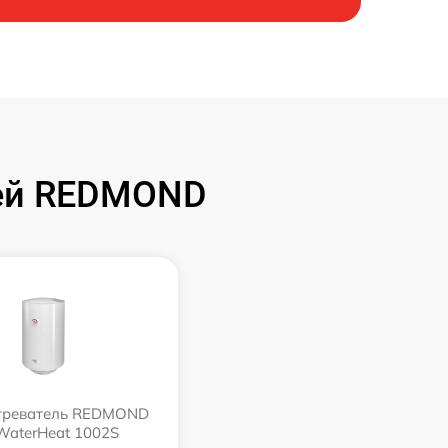
лей REDMOND
греватель REDMOND
WaterHeat 1002S