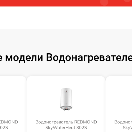
 модели Водонагревате
REDMOND
Водонагреватель REDMOND
Водона
802S
SkyWaterHeat 302S
Sky