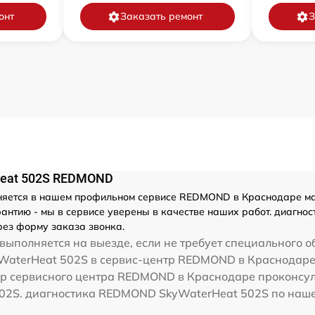
онт
Заказать ремонт
З
Heat 502S REDMOND
яется в нашем профильном сервисе REDMOND в Краснодаре маст
антию - мы в сервисе уверены в качестве наших работ. диагно
ез форму заказа звонка.
выполняется на выезде, если не требует специального о
aterHeat 502S в сервис-центр REDMOND в Краснодаре 
ер сервисного центра REDMOND в Краснодаре проконсуль
2S. диагностика REDMOND SkyWaterHeat 502S по нашей 