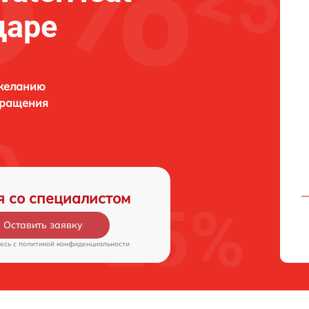
даре
 желанию
бращения
я со специалистом
Оставить заявку
есь c
политикой конфиденциальности