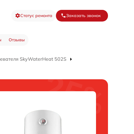
Статус ремонта
Заказать звонок
ы
Отзывы
евателя SkyWaterHeat 502S